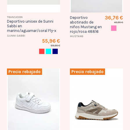
36,76 €
TRANSICION
Deportivo
Deportivo unisex de Sunni
abotinado de
45,95 €
Sabbi en
niños Mustang en
ROSA
marino/aguamar/coral Fly-x
rojo/rosa 48816
SUNNI SABBI
MUSTANG
55,96 €
69,95 €
CORAL
AGUAMAR
AZUL MARINO
Precio rebajado
Precio rebajado