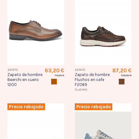
63,20 €
87,20 €
ZAPATO
ZAPATO
Zapato de hombre
Zapato de hombre
79,00 €
109,00 €
Baerchi en cuero
Fluchos en cafe
CUERO
CAFE
1200
F2069
FLUCHOS
Precio rebajado
Precio rebajado