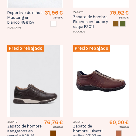
31,96 €
79,92 €
Deportivo de niños
ZAPATO
Zapato de hombre
Mustang en
39,95 €
99,90 €
Fluchos en taupe y
blanco 48815v
BLANCO
TAUPE
CAQUI
caqui F2011
MUSTANG
FLUCHOS
Precio rebajado
Precio rebajado
76,76 €
60,00 €
ZAPATO
ZAPATO
Zapato de hombre
Zapato de
95,95 €
75,00 €
Kangaroos en
hombre Luisetti
MARRON
CONAC
marrón 938-18
coñac 37107na