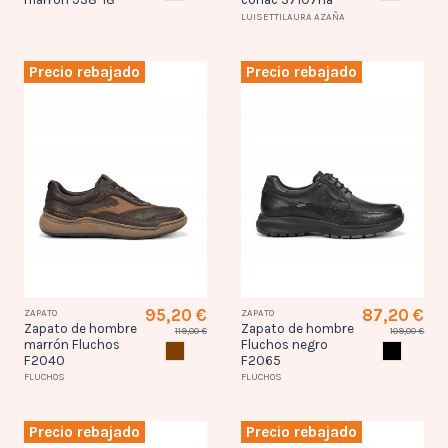
LUISETTILAURA AZAÑA
Precio rebajado
Precio rebajado
95,20 €
87,20 €
ZAPATO
ZAPATO
Zapato de hombre
Zapato de hombre
119,00 €
109,00 €
marrón Fluchos
Fluchos negro
MARRON
NEGRO
F2040
F2065
FLUCHOS
FLUCHOS
Precio rebajado
Precio rebajado