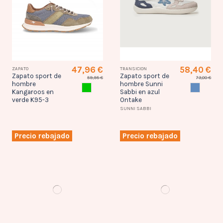
47,96 €
58,40 €
ZAPATO
TRANSICION
Zapato sport de
Zapato sport de
59,95 €
73,00 €
hombre
hombre Sunni
VERDE
AZUL
Kangaroos en
Sabbi en azul
verde K95-3
Ontake
SUNNI SABBI
Precio rebajado
Precio rebajado