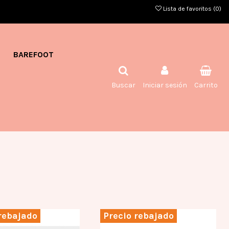
Lista de favoritos (
0
)
BAREFOOT
Buscar
Iniciar sesión
Carrito
rebajado
Precio rebajado