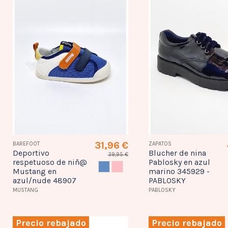
31,96 €
BAREFOOT
ZAPATOS
Deportivo
Blucher de nina
39,95 €
respetuoso de niñ@
Pablosky en azul
AZUL
NUDE
Mustang en
marino 345929 -
azul/nude 48907
PABLOSKY
MUSTANG
PABLOSKY
Precio rebajado
Precio rebajado