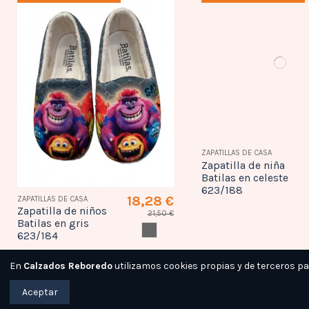
18,28 €
ZAPATILLAS DE CASA
ZAPATILLAS DE CASA
Zapatilla de niños
Zapatilla de niña
21,50 €
Batilas en gris
Batilas en celeste
GRIS
623/184
623/188
En
Calzados Reboredo
utilizamos cookies propias y de terceros p
Precio rebajado
Precio rebajado
Aceptar