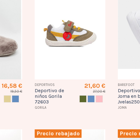
16,58 €
21,60 €
DEPORTIVOS
BAREFOOT
Deportivo de
Deportivo
19,50 €
27,00 €
niños Gorila
Joma en 
ARENA
AZUL
CAQUI
AZUL
NUDE
72603
Jvelas25
GORILA
JOMA
Precio rebajado
Precio 