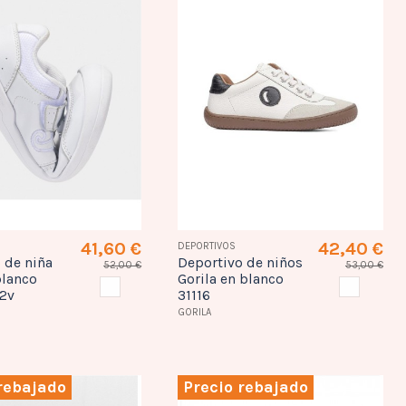
41,60 €
42,40 €
DEPORTIVOS
 de niña
Deportivo de niños
52,00 €
53,00 €
blanco
Gorila en blanco
BLANCO
BLANCO
02v
31116
GORILA
rebajado
Precio rebajado