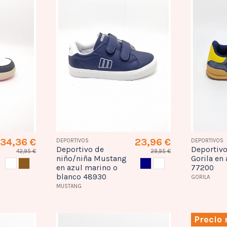
34,36 €
23,96 €
DEPORTIVOS
DEPORTIVOS
Deportivo de
Deportiv
42,95 €
29,95 €
niño/niña Mustang
Gorila en
BLANCO
TAUPE
AZUL MARINO
BLANCO
en azul marino o
77200
blanco 48930
GORILA
MUSTANG
Precio 