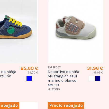
25,60 €
31,96 €
BAREFOOT
o de niñ@
Deportivo de niña
32,00 €
39,95 €
 azulón
Mustang en azul
AZULON
BLANCO
AZUL 
marino o blanco
48909
MUSTANG
rebajado
Precio rebajado