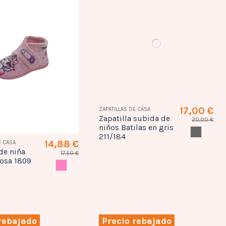
14,88 €
17,00 €
E CASA
ZAPATILLAS DE CASA
 de niña
Zapatilla subida de
17,50 €
20,00 €
osa 1809
niños Batilas en gris
ROSA
GRIS
211/184
rebajado
Precio rebajado