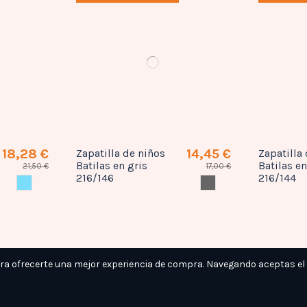
18,28 €
14,45 €
Zapatilla de niños
Zapatilla
Batilas en gris
Batilas e
21,50 €
17,00 €
216/146
216/144
CELESTE
GRIS
ara ofrecerte una mejor experiencia de compra. Navegando aceptas el
Precio rebajado
Precio 