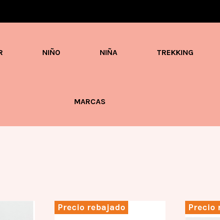
Envíos en 3 / 4 días con gastos GRATIS desde 60€
R
NIÑO
NIÑA
TREKKING
MARCAS
Precio rebajado
Precio 