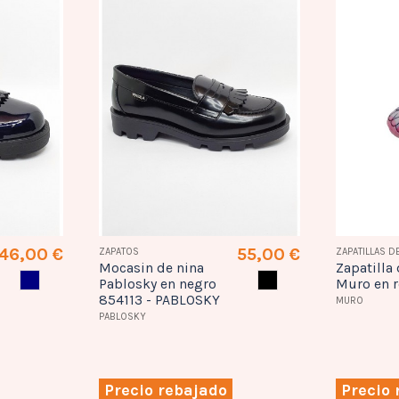
46,00 €
55,00 €
ZAPATOS
ZAPATILLAS D
Mocasin de nina
Zapatilla
AZUL MARINO
NEGRO
Pablosky en negro
Muro en r
854113 - PABLOSKY
MURO
PABLOSKY
Precio rebajado
Precio 