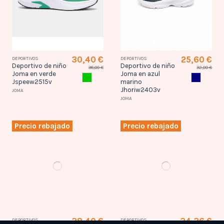
30,40 €
25,60 €
DEPORTIVOS
DEPORTIVOS
Deportivo de niño
Deportivo de niño
38,00 €
32,00 €
Joma en verde
Joma en azul
VERDE
AZUL MAR
Jspeew2515v
marino
Jhoriw2403v
JOMA
JOMA
Precio rebajado
Precio rebajado