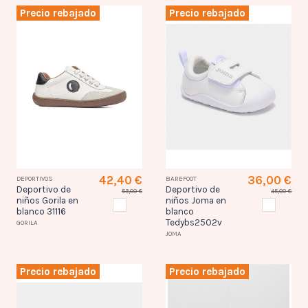
Precio rebajado
Precio rebajado
42,40 €
36,00 €
DEPORTIVOS
BAREFOOT
Deportivo de
Deportivo de
53,00 €
45,00 €
niños Gorila en
niños Joma en
BLANCO
BLANCO
blanco 31116
blanco
Tedybs2502v
GORILA
JOMA
Precio rebajado
Precio rebajado