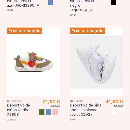
niños Joma en
niños Joma en
AZUL
NEGRO
azul JHORIS2604V
negro
Jaquis2601v
JOMA
JOMA
Precio rebajado
Precio rebajado
21,60 €
41,60 €
DEPORTIVOS
BAREFOOT
Deportivo de
Deportivo de niña
27,00 €
52,00 €
niños Gorila
Joma en blanco
CAQUI
AZUL
NUDE
BLANCO
72603
Jvelas2502v
GORILA
JOMA