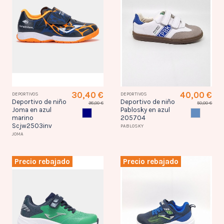
30,40 €
40,00 €
DEPORTIVOS
DEPORTIVOS
Deportivo de niño
Deportivo de niño
38,00 €
50,00 €
Joma en azul
Pablosky en azul
AZUL MARINO
AZUL
marino
205704
Scjw2503inv
PABLOSKY
JOMA
Precio rebajado
Precio rebajado