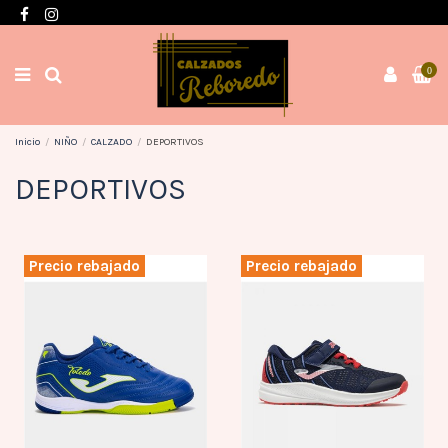
Envíos en 3 / 4 días con gastos GRATIS desde 60€
0
Inicio
NIÑO
CALZADO
DEPORTIVOS
DEPORTIVOS
Precio rebajado
Precio rebajado