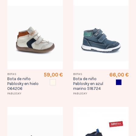
59,00 €
66,00 €
BOTAS
BOTAS
Bota de niño
Bota de niño
HIELO
AZUL MAR
Pablosky en hielo
Pablosky en azul
064206
marino 518724
PABLOSKY
PABLOSKY