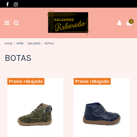
Envíos en 3 / 4 días con gastos GRATIS desde 60€
0
Inicio
NIÑO
CALZADO
BOTAS
BOTAS
Precio rebajado
Precio rebajado