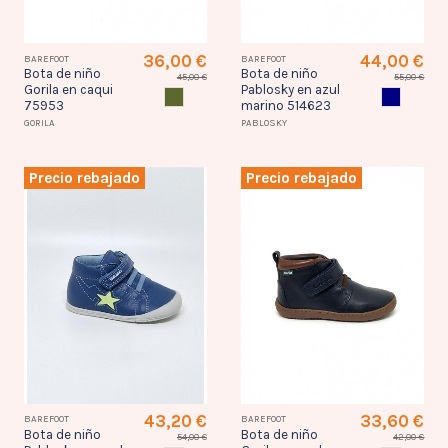
36,00 €
44,00 €
BAREFOOT
BAREFOOT
Bota de niño
Bota de niño
45,00 €
55,00 €
Gorila en caqui
Pablosky en azul
CAQUI
AZUL MAR
75953
marino 514623
GORILA
PABLOSKY
Precio rebajado
Precio rebajado
43,20 €
33,60 €
BAREFOOT
BAREFOOT
Bota de niño
Bota de niño
54,00 €
42,00 €