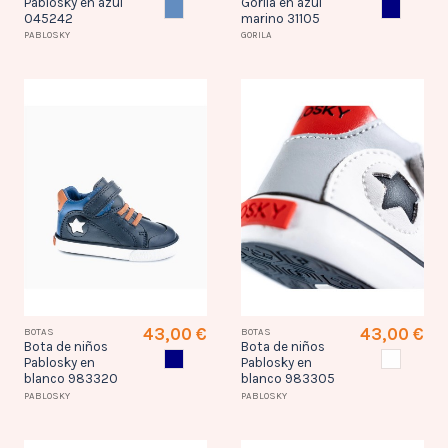
Pablosky en azul
Gorila en azul
AZUL
AZUL MAR
045242
marino 31105
PABLOSKY
GORILA
43,00 €
43,00 €
BOTAS
BOTAS
Bota de niños
Bota de niños
AZUL MARINO
BLANCO
Pablosky en
Pablosky en
blanco 983320
blanco 983305
PABLOSKY
PABLOSKY