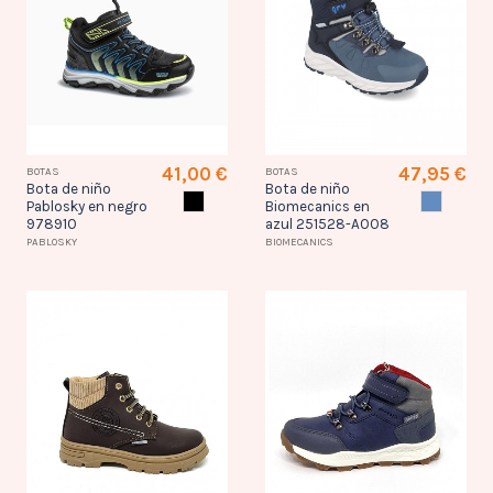
41,00 €
47,95 €
BOTAS
BOTAS
Bota de niño
Bota de niño
NEGRO
AZUL
Pablosky en negro
Biomecanics en
978910
azul 251528-A008
PABLOSKY
BIOMECANICS