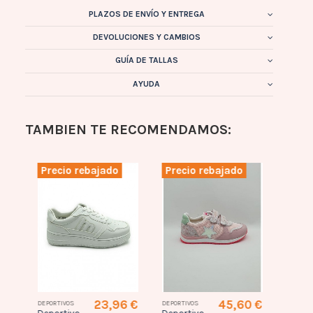
PLAZOS DE ENVÍO Y ENTREGA
DEVOLUCIONES Y CAMBIOS
GUÍA DE TALLAS
AYUDA
TAMBIEN TE RECOMENDAMOS:
Precio rebajado
Precio rebajado
Prec
0 €
23,96 €
45,60 €
DEPORTIVOS
DEPORTIVOS
BAREFO