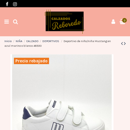
Envíos en 3 / 4 días con gastos GRATIS desde 60€
0
Inicio
NIÑA
CALZADO
DEPORTIVOS
Deportivo de niño/niña Mustang en
azul marino o blanco 48930
Precio rebajado