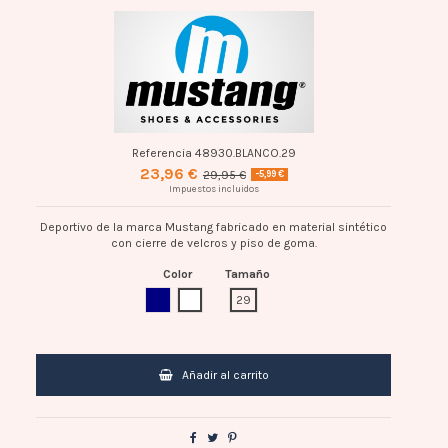
Referencia
48930.BLANCO.29
23,96 €
29,95 €
-5,99 €
Impuestos incluidos
Deportivo de la marca Mustang fabricado en material sintético
con cierre de velcros y piso de goma.
Color
Tamaño
AZUL MARINO
BLANCO
29
Añadir al carrito