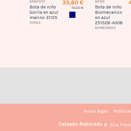
9,00 €
33,60 €
BAREFOOT
BOTAS
Bota de niño
Bota de niño
42,00 €
AZUL MARINO
Gorila en azul
Biomecanics
AZUL MARINO
marino 31105
en azul
251528-A008
GORILA
BIOMECANICS
Aviso legal
Polític
Calzado Reboredo
Rúa Pres