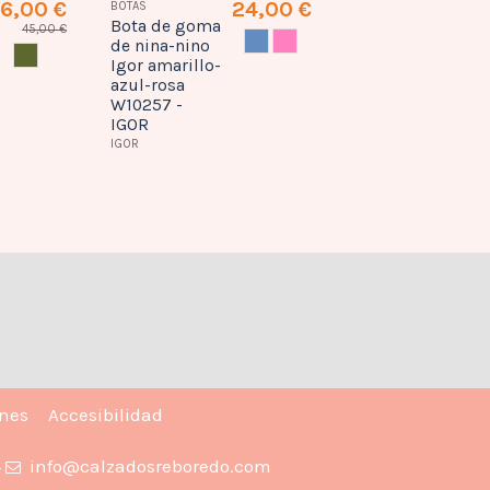
6,00 €
24,00 €
BOTAS
Bota de goma
45,00 €
AZUL
ROSA
de nina-nino
CAQUI
Igor amarillo-
azul-rosa
W10257 -
IGOR
IGOR
ones
Accesibilidad
4
info@calzadosreboredo.com