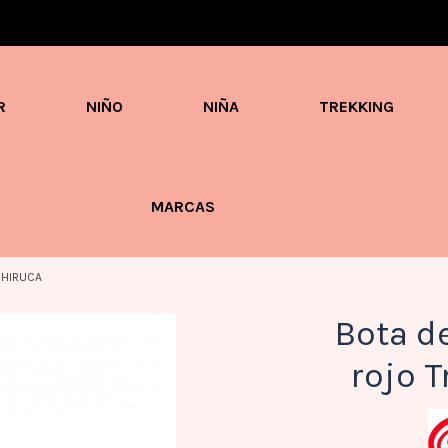
Envíos en 3 / 4 días con gastos GRATIS desde 60€
R
NIÑO
NIÑA
TREKKING
MARCAS
 CHIRUCA
Bota d
rojo T