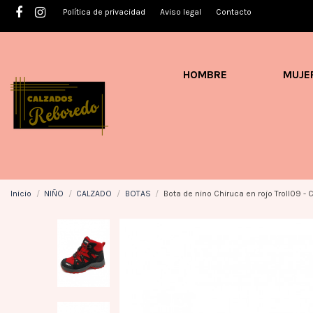
Política de privacidad
Aviso legal
Contacto
HOMBRE
MUJE
Inicio
NIÑO
CALZADO
BOTAS
Bota de nino Chiruca en rojo Troll09 -