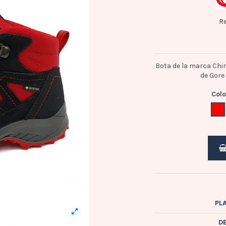
Re
Bota de la marca Chir
de Gore 
Colo
R
PL
D