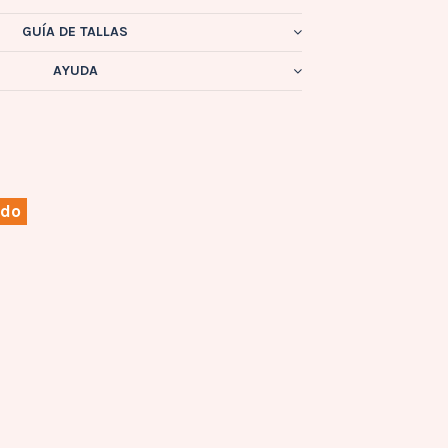
GUÍA DE TALLAS
AYUDA
ado
BOTAS
Bota de nino
Chiruca en
rojo Troll09 -
CHIRUCA
CHIRUCA