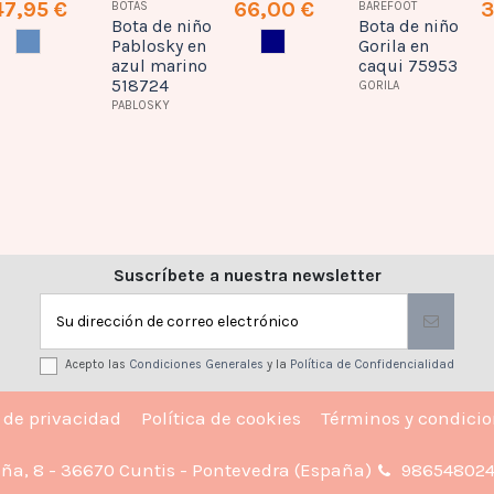
47,95 €
66,00 €
3
BOTAS
BAREFOOT
Bota de niño
Bota de niño
AZUL
AZUL MARINO
Pablosky en
Gorila en
azul marino
caqui 75953
518724
GORILA
PABLOSKY
Suscríbete a nuestra newsletter
Acepto las
Condiciones Generales
y la
Política de Confidencialidad
a de privacidad
Política de cookies
Términos y condici
iña, 8 - 36670 Cuntis - Pontevedra (España)
98654802