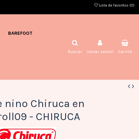
Lista de favoritos (
0
)
BAREFOOT
Buscar
Iniciar sesión
Carrito
e nino Chiruca en
roll09 - CHIRUCA