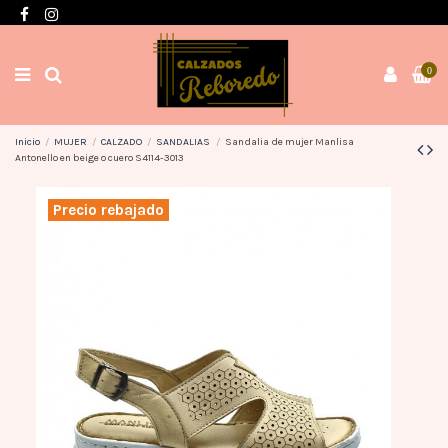
Envíos en 3 / 4 días con gastos GRATIS desde 60€
0
Inicio
MUJER
CALZADO
SANDALIAS
Sandalia de mujer Manlisa
Antonello en beige o cuero S4114-3013
Precio rebajado