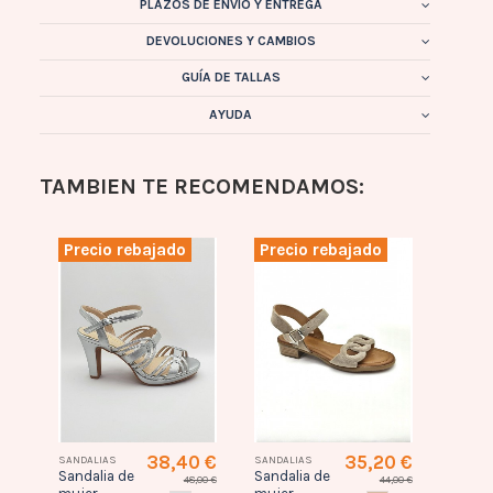
PLAZOS DE ENVÍO Y ENTREGA
DEVOLUCIONES Y CAMBIOS
GUÍA DE TALLAS
AYUDA
TAMBIEN TE RECOMENDAMOS:
Precio rebajado
Precio rebajado
Prec
0 €
38,40 €
35,20 €
SANDALIAS
SANDALIAS
SANDAL
Sandalia de
Sandalia de
Sandal
,00 €
48,00 €
44,00 €