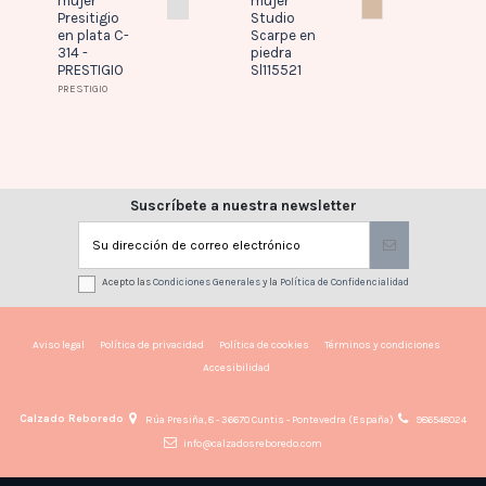
mujer
mujer
Studi
RO
NUDE
PLATA
PIEDRA
Presitigio
Studio
hielo/
en plata C-
Scarpe en
314 -
piedra
PRESTIGIO
Sl115521
PRESTIGIO
Suscríbete a nuestra newsletter
Acepto las
Condiciones Generales
y la
Política de Confidencialidad
Aviso legal
Política de privacidad
Política de cookies
Términos y condiciones
Accesibilidad
Calzado Reboredo
Rúa Presiña, 8 - 36670 Cuntis - Pontevedra (España)
986548024
info@calzadosreboredo.com