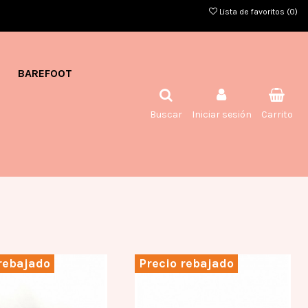
Lista de favoritos (
0
)
BAREFOOT
Buscar
Iniciar sesión
Carrito
rebajado
Precio rebajado