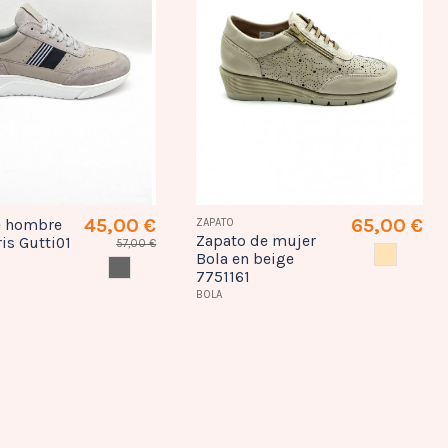
45,00 €
65,00 €
e hombre
ZAPATO
Zapato de mujer
ris Gutti01
57,00 €
BEIG
Bola en beige
GRIS
7751161
BOLA