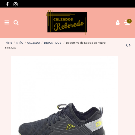
Envíos en 3 / 4 días con gastos GRATIS desde 60€
0
Inicio
NIÑO
CALZADO
DEPORTIVOS
Deportivo de Kappa en negro
35153zw