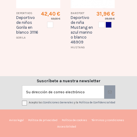
0 €
42,40 €
31,96 €
DEPORTIVOS
BAREFOOT
DEPORTI
Deportivo
Deportivo
Depor
,00 €
53,00 €
39,95 €
de niños
de niña
en az
ANCO
BLANCO
BLANCO
AZUL MARINO
Gorila en
Mustang en
JOMA
blanco 31116
azul marino
o blanco
GORILA
48909
MUSTANG
Suscríbete a nuestra newsletter
Acepto las
Condiciones Generales
y la
Política de Confidencialidad
Aviso legal
Política de privacidad
Política de cookies
Términos y condiciones
Accesibilidad