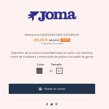
Referencia
C200S2412.GRIS OSCURO.45
35,20 €
44,00 €
-8,80 €
Impuestos incluidos
Deportivo de la marca Joma fabricado en nylon con antelina,
cierre de cordones y entresuela de phylon con patín de goma.
Color
Tamaño
GRIS OSCURO
42
45
Añadir al carrito