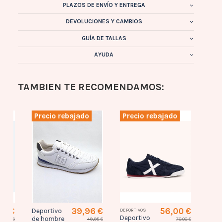
PLAZOS DE ENVÍO Y ENTREGA
DEVOLUCIONES Y CAMBIOS
GUÍA DE TALLAS
AYUDA
TAMBIEN TE RECOMENDAMOS:
Precio rebajado
Precio rebajado
Prec
0 €
39,96 €
56,00 €
Deportivo
DEPORTIVOS
DEPORTI
Deportivo
Depor
de hombre
,00 €
49,95 €
70,00 €