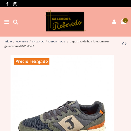
Envíos en 3 / 4 días con gastos GRATIS desde 60€
0
Inicio
HOMBRE
CALZADO
DEPORTIVOS
Deportivo de hombre Joma en
gris oscuro C200s2412
Precio rebajado