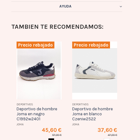
AYUDA
TAMBIEN TE RECOMENDAMOS:
Precio rebajado
Precio rebajado
Prec
0 €
DEPORTIVOS
DEPORTIVOS
DEPORTI
Deportivo de hombre
Deportivo de hombre
Depor
,00 €
Joma en negro
Joma en blanco
de ho
IS OSCURO
C1992w2401
Czeniw2522
Joma 
gris c
JOMA
JOMA
C200s
45,60 €
37,60 €
JOMA
57,00 €
47,00 €