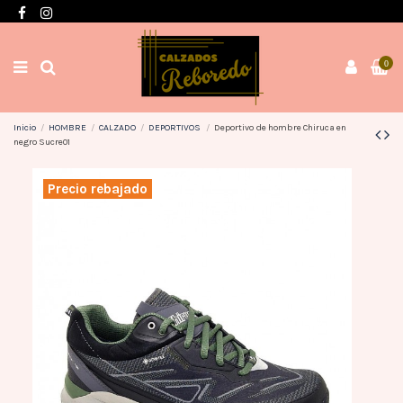
Envíos en 3 / 4 días con gastos GRATIS desde 60€
0
Inicio
HOMBRE
CALZADO
DEPORTIVOS
Deportivo de hombre Chiruca en
negro Sucre01
Precio rebajado