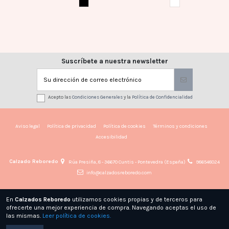
NEGRO
BLANCO
Suscríbete a nuestra newsletter
Acepto las
Condiciones Generales
y la
Política de Confidencialidad
Aviso legal
Política de privacidad
Política de cookies
Términos y condiciones
Accesibilidad
Calzado Reboredo
Rúa Presiña, 8 - 36670 Cuntis - Pontevedra (España)
986548024
info@calzadosreboredo.com
En
Calzados Reboredo
utilizamos cookies propias y de terceros para
ofrecerte una mejor experiencia de compra. Navegando aceptas el uso de
las mismas.
Leer política de cookies.
© CALZADOS REBOREDO - Todos los derechos reservados · Powered by
Byte