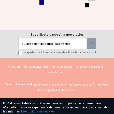
AZUL MARINO
NEGRO
Suscríbete a nuestra newsletter
Acepto las
Condiciones Generales
y la
Política de Confidencialidad
Aviso legal
Política de privacidad
Política de cookies
Términos y condiciones
Accesibilidad
Calzado Reboredo
Rúa Presiña, 8 - 36670 Cuntis - Pontevedra (España)
986548024
info@calzadosreboredo.com
En
Calzados Reboredo
utilizamos cookies propias y de terceros para
ofrecerte una mejor experiencia de compra. Navegando aceptas el uso de
las mismas.
Leer política de cookies.