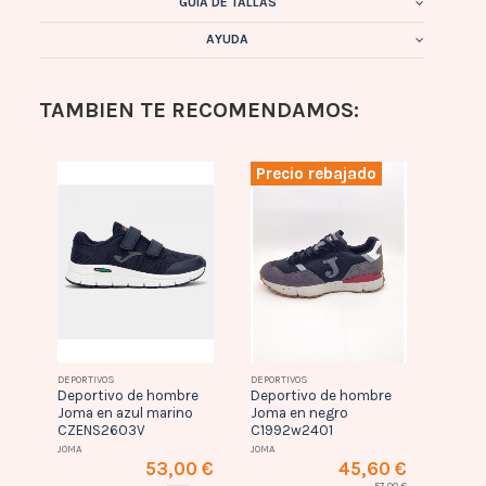
GUÍA DE TALLAS
AYUDA
TAMBIEN TE RECOMENDAMOS:
Precio rebajado
Prec
0 €
DEPORTIVOS
DEPORTIVOS
Depor
Deportivo de hombre
Deportivo de hombre
aboti
,00 €
Joma en azul marino
Joma en negro
de ni
EGRO
CZENS2603V
C1992w2401
Musta
JOMA
JOMA
rojo/r
53,00 €
45,60 €
48816
57,00 €
MUSTA