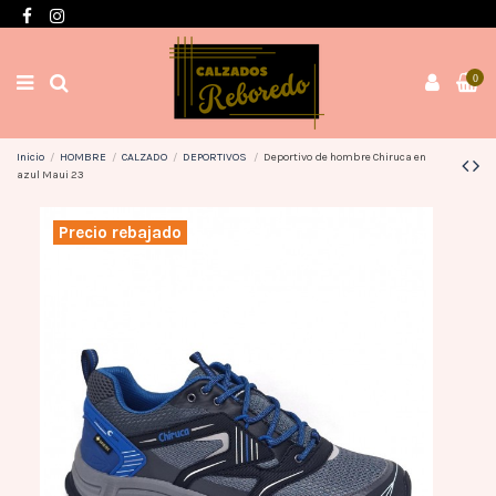
Envíos en 3 / 4 días con gastos GRATIS desde 60€
0
Inicio
HOMBRE
CALZADO
DEPORTIVOS
Deportivo de hombre Chiruca en
azul Maui 23
Precio rebajado