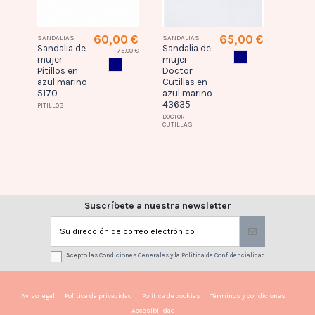
0 €
60,00 €
65,00 €
SANDALIAS
SANDALIAS
Sandal
Sandalia de
Sandalia de
Manlis
,00 €
75,00 €
AZUL MARINO
mujer
mujer
negro
G
CUERO
AZUL MARINO
Pitillos en
Doctor
295
azul marino
Cutillas en
MANLIS
5170
azul marino
43635
PITILLOS
DOCTOR
CUTILLAS
Suscríbete a nuestra newsletter
Acepto las
Condiciones Generales
y la
Política de Confidencialidad
Aviso legal
Política de privacidad
Política de cookies
Términos y condiciones
Accesibilidad