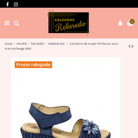
Envíos en 3 / 4 días con gastos GRATIS desde 60€
0
Inicio
MUJER
CALZADO
SANDALIAS
Sandalia de mujer Pitillos en azul
marino/beige 5503
Precio rebajado