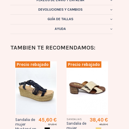
DEVOLUCIONES Y CAMBIOS
GUÍA DE TALLAS
AYUDA
TAMBIEN TE RECOMENDAMOS:
Precio rebajado
Precio rebajado
Prec
6 €
45,60 €
38,40 €
Sandalia de
SANDALIAS
SANDAL
Sandalia de
Sandal
mujer
,95 €
57,00 €
48,00 €
mujer
mujer
Mustang en