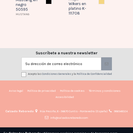
AQUERO
NEGRO
PLATINO
Wikers en
Presit
negro
platino K-
en pla
50595
111708
314 -
MUSTANG
PREST
PRESTIG
Suscríbete a nuestra newsletter
Acepto las
Condiciones Generales
y la
Política de Confidencialidad
Aviso legal
Política de privacidad
Política de cookies
Términos y condiciones
Accesibilidad
Calzado Reboredo
Rúa Presiña, 8 - 36670 Cuntis - Pontevedra (España)
986548024
info@calzadosreboredo.com