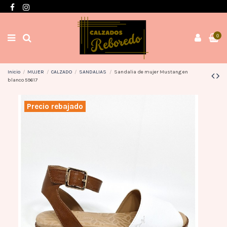
Envíos en 3 / 4 días con gastos GRATIS desde 60€
0
Inicio
MUJER
CALZADO
SANDALIAS
Sandalia de mujer Mustang en
blanco 59617
Precio rebajado