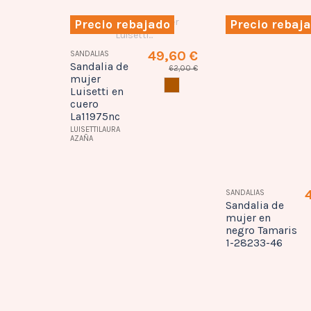
ado
Precio rebajado
Precio rebaj
41,60 €
49,60 €
SANDALIAS
SANDALIAS
Sandalia de
Sandalia de
52,00 €
62,00 €
mujer
mujer en
NEGRO
CUERO
Luisetti en
negro Tamaris
cuero
1-28233-46
La11975nc
LUISETTILAURA
AZAÑA