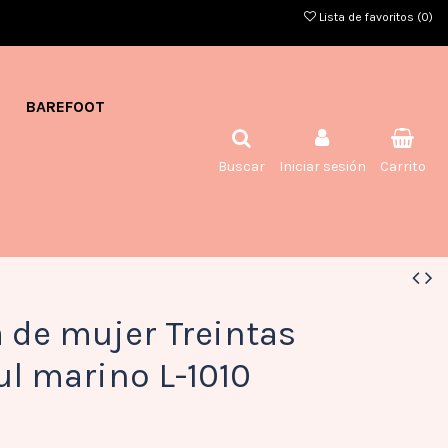
Lista de favoritos (
0
)
BAREFOOT
Buscar
Iniciar sesión
Carrito
 de mujer Treintas
ul marino L-1010