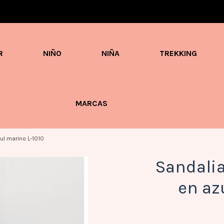
Envíos en 3 / 4 días con gastos GRATIS desde 60€
R
NIÑO
NIÑA
TREKKING
MARCAS
ul marino L-1010
Sandalia
en az