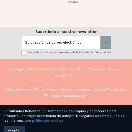
AZANA
Suscríbete a nuestra newsletter
Acepto las
Condiciones Generales
y la
Política de Confidencialidad
Aviso legal
Política de privacidad
Política de cookies
Términos y condiciones
Accesibilidad
Calzado Reboredo
Rúa Presiña, 8 - 36670 Cuntis - Pontevedra (España)
986548024
info@calzadosreboredo.com
En
Calzados Reboredo
utilizamos cookies propias y de terceros para
ofrecerte una mejor experiencia de compra. Navegando aceptas el uso de
las mismas.
Leer política de cookies.
© CALZADOS REBOREDO - Todos los derechos reservados · Powered by
Byte
Factory
Aceptar