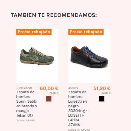
TAMBIEN TE RECOMENDAMOS:
Precio rebajado
Precio rebajado
Prec
0 €
60,00 €
51,20 €
TRANSICION
ZAPATO
TRANSIC
Zapato de
Zapato de
Zapat
,00 €
75,00 €
64,00 €
hombre
hombre
homb
EGRO
BRANDY
NEGRO
Sunni Sabbi
Luisetti en
Sunni
en brandy o
negro
en azu
musgo
33304ng -
marin
Tekari 017
LUISETTI-
014
LAURA
SUNNI SABBI
SUNNI 
AZANA
LUISETTI-LAURA