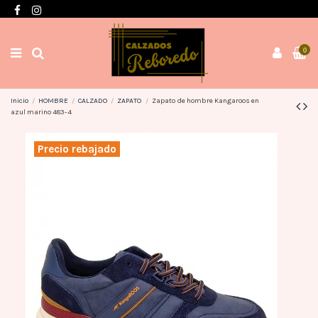
Envíos en 3 / 4 días con gastos GRATIS desde 60€
0
Inicio
HOMBRE
CALZADO
ZAPATO
Zapato de hombre Kangaroos en
azul marino 483-4
Precio rebajado