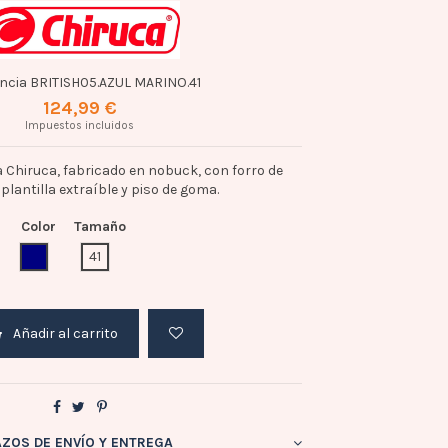
ncia
BRITISH05.AZUL MARINO.41
124,99 €
Impuestos incluidos
 Chiruca, fabricado en nobuck, con forro de
 plantilla extraíble y piso de goma.
Color
Tamaño
AZUL MARINO
41
Añadir al carrito
AZOS DE ENVÍO Y ENTREGA