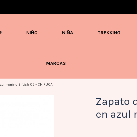
Envíos en 3 / 4 días con gastos GRATIS desde 60€
R
NIÑO
NIÑA
TREKKING
MARCAS
ul marino British 05 - CHIRUCA
Zapato 
en azul 