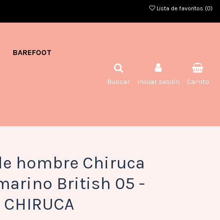
Lista de favoritos (
0
)
BAREFOOT
Buscar
Iniciar sesión
Carrito
de hombre Chiruca
marino British 05 -
CHIRUCA