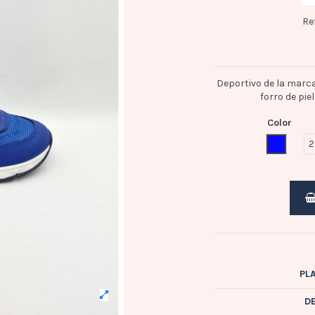
Re
Deportivo de la marca
forro de pie
Color
AZULON
2
PL
D