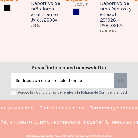
Deportivo de
Deportivo de
30,00 €
NEGRO
niño Joma
nino Pablosky
AZUL MARINO
azul marino
en azul
Jvicts2603v
291026 -
PABLOSKY
JOMA
PABLOSKY
Suscríbete a nuestra newsletter
Acepto las
Condiciones Generales
y la
Política de Confidencialidad
a de privacidad
Política de cookies
Términos y condici
iña, 8 - 36670 Cuntis - Pontevedra (España)
98654802