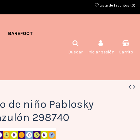
Lista de favoritos (
0
)
BAREFOOT
Buscar
Iniciar sesión
Carrito
o de niño Pablosky
azulón 298740