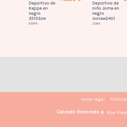
Deportivo de
Deportivo de
52,00 €
Kappa en
niño Joma en
BLANCO
negro
negro
35153zw
Jvoraw2401
KAPPA
JOMA
Aviso legal
Polític
Calzado Reboredo
Rúa Pres