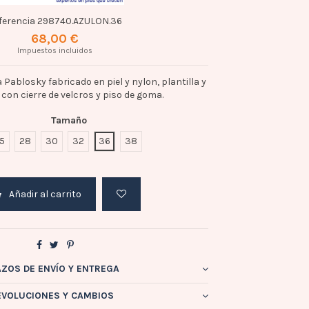
ferencia
298740.AZULON.36
68,00 €
Impuestos incluidos
 Pablosky fabricado en piel y nylon, plantilla y
l con cierre de velcros y piso de goma.
Tamaño
5
28
30
32
36
38
Añadir al carrito
AZOS DE ENVÍO Y ENTREGA
EVOLUCIONES Y CAMBIOS