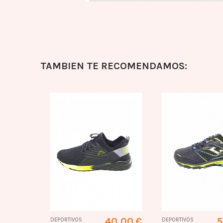
TAMBIEN TE RECOMENDAMOS:
ado
41,60 €
40,00 €
5
DEPORTIVOS
DEPORTIVOS