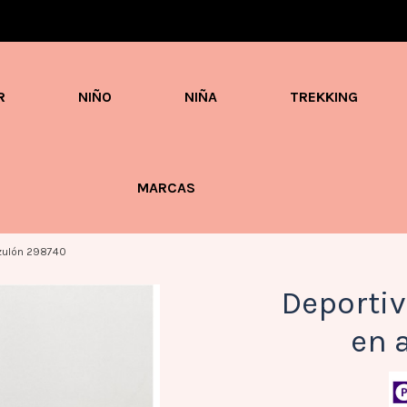
Envíos en 3 / 4 días con gastos GRATIS desde 60€
R
NIÑO
NIÑA
TREKKING
MARCAS
azulón 298740
Deportiv
en 