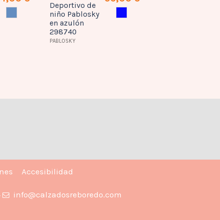
Deportivo de
AZUL
AZULON
niño Pablosky
en azulón
298740
PABLOSKY
ones
Accesibilidad
4
info@calzadosreboredo.com