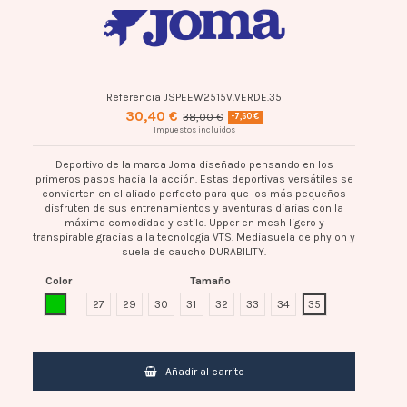
Referencia
JSPEEW2515V.VERDE.35
30,40 €
38,00 €
-7,60 €
Impuestos incluidos
Deportivo de la marca Joma diseñado pensando en los
primeros pasos hacia la acción. Estas deportivas versátiles se
convierten en el aliado perfecto para que los más pequeños
disfruten de sus entrenamientos y aventuras diarias con la
máxima comodidad y estilo. Upper en mesh ligero y
transpirable gracias a la tecnología VTS. Mediasuela de phylon y
suela de caucho DURABILITY.
Color
Tamaño
VERDE
27
29
30
31
32
33
34
35
Añadir al carrito