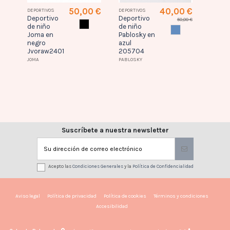
0 €
50,00 €
40,00 €
DEPORTIVOS
DEPORTIVOS
DEPORTI
Deportivo
Deportivo
Deport
,00 €
50,00 €
NEGRO
de niño
de niño
Joma 
ANCO
AZUL
Joma en
Pablosky en
Jspee
negro
azul
JOMA
Jvoraw2401
205704
JOMA
PABLOSKY
Suscríbete a nuestra newsletter
Acepto las
Condiciones Generales
y la
Política de Confidencialidad
Aviso legal
Política de privacidad
Política de cookies
Términos y condiciones
Accesibilidad