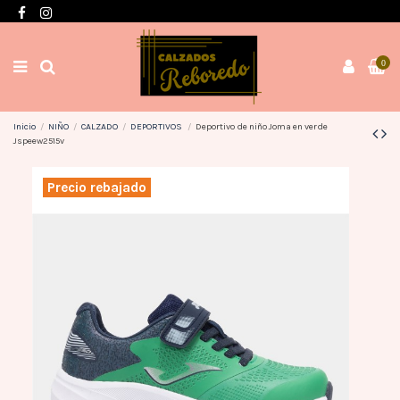
Envíos en 3 / 4 días con gastos GRATIS desde 60€
0
Inicio
NIÑO
CALZADO
DEPORTIVOS
Deportivo de niño Joma en verde
Jspeew2515v
Precio rebajado