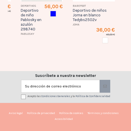
6 €
56,00 €
DEPORTIVOS
BAREFOOT
DEPORTI
Deportivo
Deportivo de niños
Deport
,95 €
AZULON
de niño
Joma en blanco
Joma 
UL MARINO
Pablosky en
Tedybs2502v
Jfast
azulón
JOMA
JOMA
298740
36,00 €
PABLOSKY
45,00 €
BLANCO
Suscríbete a nuestra newsletter
Acepto las
Condiciones Generales
y la
Política de Confidencialidad
Aviso legal
Política de privacidad
Política de cookies
Términos y condiciones
Accesibilidad