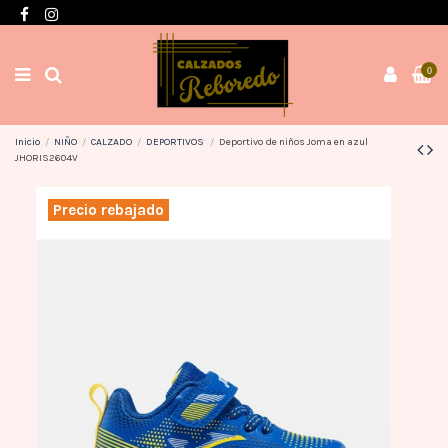
Envíos en 3 / 4 días con gastos GRATIS desde 60€
0
Inicio
NIÑO
CALZADO
DEPORTIVOS
Deportivo de niños Joma en azul
JHORIS2604V
Precio rebajado