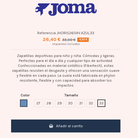
Referencia
JHORIS2604V.AZUL.33
26,40 €
33,00 €
-6,60 €
Impuestos incluidos
Zapatillas deportivas para niño y niña. Cómodas y ligeras.
Perfectas para el día a día y cualquier tipo de actividad.
Confeccionadas en material sintético (Fibertech), estas
zapatillas resisten el desgaste y ofrecen una sensación suave
y flexible en cada paso. La suela está fabricada en phylon
resistente, flexible y con capacidad para absorber los
impactos.
Color
Tamaño
AZUL
27
28
29
30
31
32
33
Añadir al carrito