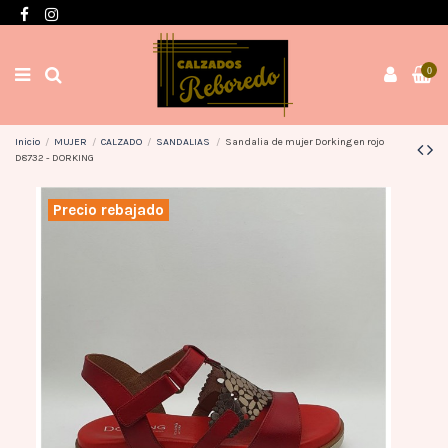
Envíos en 3 / 4 días con gastos GRATIS desde 60€
0
Inicio
MUJER
CALZADO
SANDALIAS
Sandalia de mujer Dorking en rojo
D8732 - DORKING
Precio rebajado