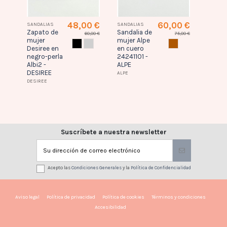
6 €
48,00 €
60,00 €
SANDALIAS
SANDALIAS
SANDAL
Zapato de
Sandalia de
Sandal
,95 €
60,00 €
75,00 €
mujer
mujer Alpe
mujer
AQUERO
NEGRO
PERLA
CUERO
Desiree en
en cuero
Wiker
negro-perla
24241101 -
negro
Albi2 -
ALPE
D343
DESIREE
ALPE
DESIREE
Suscríbete a nuestra newsletter
Acepto las
Condiciones Generales
y la
Política de Confidencialidad
Aviso legal
Política de privacidad
Política de cookies
Términos y condiciones
Accesibilidad