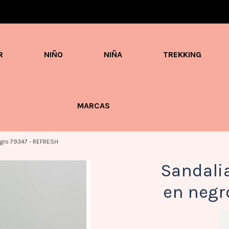
Envíos en 3 / 4 días con gastos GRATIS desde 60€
R
NIÑO
NIÑA
TREKKING
MARCAS
egro 79347 - REFRESH
Sandali
en negr