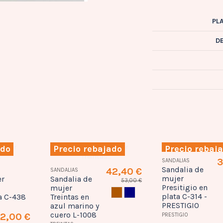
PL
D
ado
Precio rebajado
Precio rebaj