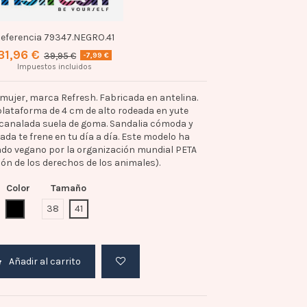
eferencia
79347.NEGRO.41
31,96 €
39,95 €
-7,99 €
Impuestos incluidos
 mujer, marca Refresh. Fabricada en antelina.
plataforma de 4 cm de alto rodeada en yute
 canalada suela de goma. Sandalia cómoda y
ada te frene en tu día a día. Este modelo ha
cado vegano por la organización mundial PETA
ón de los derechos de los animales).
Color
Tamaño
NEGRO
38
41
Añadir al carrito