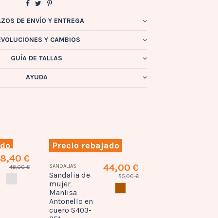
AZOS DE ENVÍO Y ENTREGA
EVOLUCIONES Y CAMBIOS
GUÍA DE TALLAS
AYUDA
ado
Precio rebajado
Precio rebaj
3
Sandalia de
mujer
Mustang en
negro 53369
MUSTANG