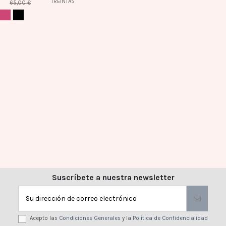
42,40 €
3
SANDALIAS
SANDALIAS
er
Sandalia de
Sandalia de
53,00 €
mujer
mujer
CUERO
AZUL MARINO
a C-438
Treintas en
Presitigio en
azul marino y
plata C-314 -
cuero L-1008
PRESTIGIO
2,00 €
TREINTAS
PRESTIGIO
65,00 €
BUGANVILLA
NEGRO
Suscríbete a nuestra newsletter
Acepto las
Condiciones Generales
y la
Política de Confidencialidad