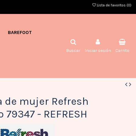
Lista de favoritos (
0
)
BAREFOOT
Buscar
Iniciar sesión
Carrito
a de mujer Refresh
o 79347 - REFRESH