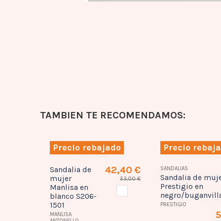
TAMBIEN TE RECOMENDAMOS:
ado
Precio rebajado
Precio rebaj