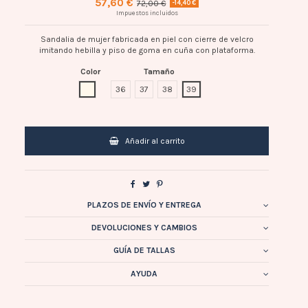
57,60 €
72,00 €
-14,40 €
Impuestos incluidos
Sandalia de mujer fabricada en piel con cierre de velcro
imitando hebilla y piso de goma en cuña con plataforma.
Color
Tamaño
HIELO
36
37
38
39
Añadir al carrito
PLAZOS DE ENVÍO Y ENTREGA
DEVOLUCIONES Y CAMBIOS
GUÍA DE TALLAS
AYUDA