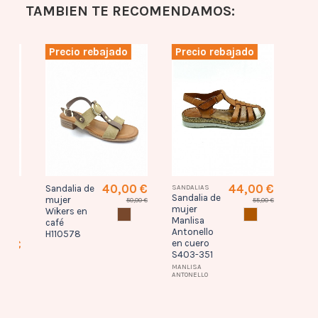
TAMBIEN TE RECOMENDAMOS:
Precio rebajado
Precio rebajado
Prec
40,00 €
44,00 €
Sandalia de
SANDALIAS
SANDAL
Sandalia de
Zapat
mujer
50,00 €
55,00 €
zul
mujer
mujer
Wikers en
CAFE
CUERO
3
Manlisa
Desire
café
Antonello
negro-
H110578
en cuero
Albi2 -
0 €
S403-351
DESIR
L MARINO
NUDE
MANLISA
DESIRE
ANTONELLO