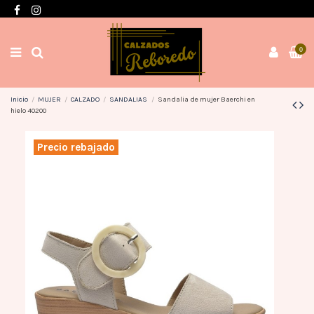
Envíos en 3 / 4 días con gastos GRATIS desde 60€
0
Inicio
MUJER
CALZADO
SANDALIAS
Sandalia de mujer Baerchi en
hielo 40200
Precio rebajado