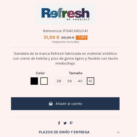
Referencia
171540.HIELO.41
31,96 €
39,95 €
-7,99 €
Impuestos incluidos
Sandalia de la marca Refresh fabricada en material sintético
con cierre de hebilla y piso de goma ligero y flexible con tacón
medio/bajo.
Color
Tamaño
NEGRO
HIELO
38
39
40
41
Añadir al carrito
PLAZOS DE ENVÍO Y ENTREGA