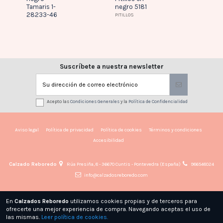
Tamaris 1-
negro 5181
negro
28233-46
D343
PITILLOS
Suscríbete a nuestra newsletter
Acepto las
Condiciones Generales
y la
Política de Confidencialidad
Aviso legal
Política de privacidad
Política de cookies
Términos y condiciones
Accesibilidad
Calzado Reboredo
Rúa Presiña, 8 - 36670 Cuntis - Pontevedra (España)
986548024
info@calzadosreboredo.com
En
Calzados Reboredo
utilizamos cookies propias y de terceros para
ofrecerte una mejor experiencia de compra. Navegando aceptas el uso de
las mismas.
Leer política de cookies.
© CALZADOS REBOREDO - Todos los derechos reservados · Powered by
Byte