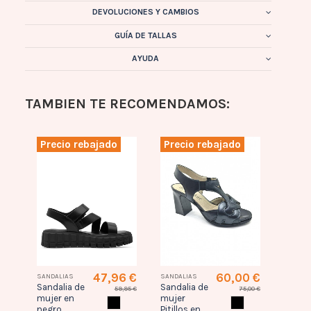
DEVOLUCIONES Y CAMBIOS
GUÍA DE TALLAS
AYUDA
TAMBIEN TE RECOMENDAMOS:
Precio rebajado
Precio rebajado
Prec
6 €
47,96 €
60,00 €
SANDALIAS
SANDALIAS
SANDAL
Sandalia de
Sandalia de
Sandal
,95 €
59,95 €
75,00 €
mujer en
mujer
mujer
NEGRO
NEGRO
negro
Pitillos en
Wiker