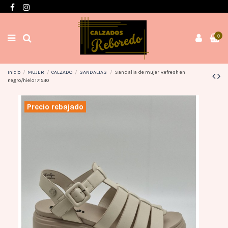
Envíos en 3 / 4 días con gastos GRATIS desde 60€
0
Inicio
MUJER
CALZADO
SANDALIAS
Sandalia de mujer Refresh en
negro/hielo 171540
Precio rebajado