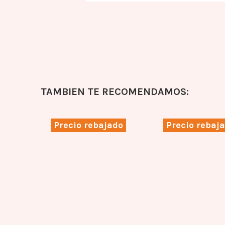
TAMBIEN TE RECOMENDAMOS:
ado
Precio rebajado
Precio rebaj