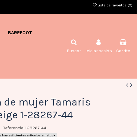
Lista de favoritos (
0
)
BAREFOOT
Buscar
Iniciar sesión
Carrito
a de mujer Tamaris
eige 1-28267-44
Referencia
1-28267-44
 hay suficientes artículos en stock