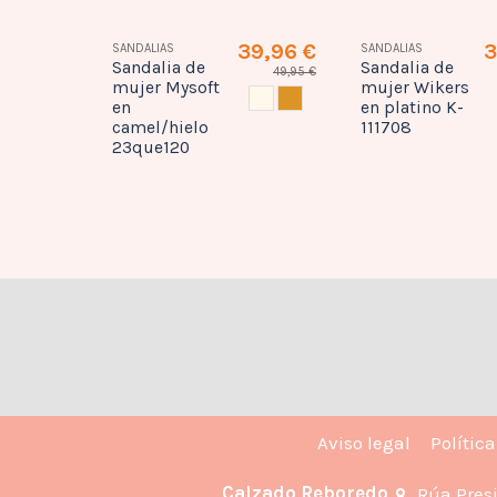
41,60 €
39,96 €
3
SANDALIAS
SANDALIAS
Sandalia de
Sandalia de
52,00 €
49,95 €
mujer Mysoft
mujer Wikers
BEIG
CUERO
HIELO
CAMEL
en
en platino K-
camel/hielo
111708
23que120
Aviso legal
Polític
Calzado Reboredo
Rúa Pres