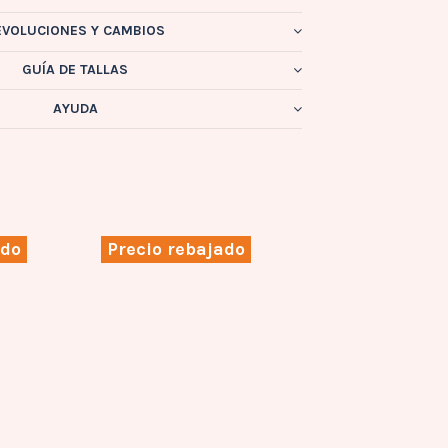
EVOLUCIONES Y CAMBIOS
GUÍA DE TALLAS
AYUDA
ado
Precio rebajado
Precio rebaj
3
Sandalia de
mujer
Mustang en
negro 53369
MUSTANG