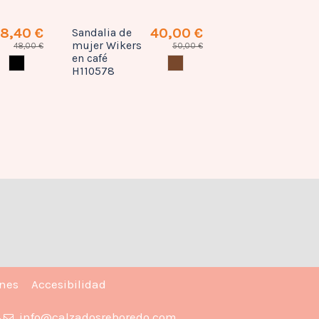
8,40 €
40,00 €
Sandalia de
mujer Wikers
48,00 €
50,00 €
en café
NEGRO
CAFE
H110578
ones
Accesibilidad
4
info@calzadosreboredo.com