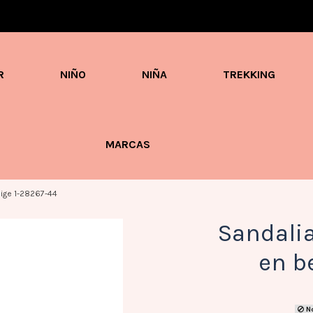
Envíos en 3 / 4 días con gastos GRATIS desde 60€
R
NIÑO
NIÑA
TREKKING
MARCAS
ige 1-28267-44
Sandali
en b
No