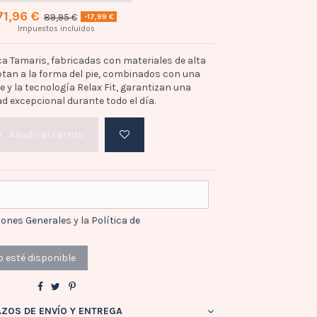
71,96 €
89,95 €
-17,99 €
Impuestos incluidos
ca Tamaris, fabricadas con materiales de alta
ptan a la forma del pie, combinados con una
le y la tecnología Relax Fit, garantizan una
 excepcional durante todo el día.
Añadir al carrito
iones Generales
y la
Política de
AZOS DE ENVÍO Y ENTREGA