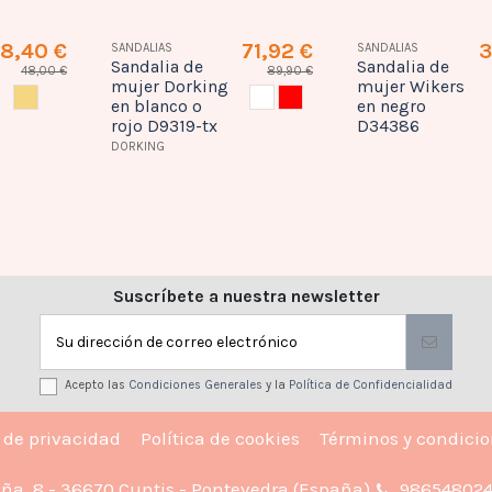
8,40 €
71,92 €
3
SANDALIAS
SANDALIAS
Sandalia de
Sandalia de
48,00 €
89,90 €
mujer Dorking
mujer Wikers
PLATINO
BLANCO
ROJO
en blanco o
en negro
rojo D9319-tx
D34386
DORKING
Suscríbete a nuestra newsletter
Acepto las
Condiciones Generales
y la
Política de Confidencialidad
a de privacidad
Política de cookies
Términos y condici
iña, 8 - 36670 Cuntis - Pontevedra (España)
98654802