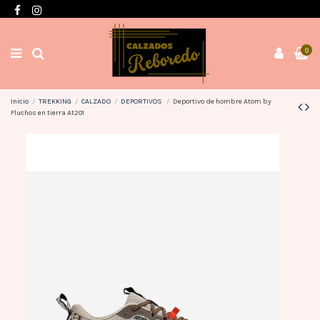
Envíos en 3 / 4 días con gastos GRATIS desde 60€
0
Inicio
TREKKING
CALZADO
DEPORTIVOS
Deportivo de hombre Atom by
Fluchos en tierra At201