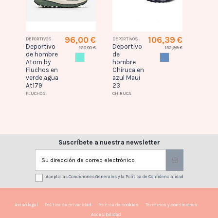
9 €
96,00 €
106,39 €
DEPORTIVOS
DEPORTIVOS
DEPORTI
Deportivo
Deportivo
Depor
120,00 €
132,99 €
GRO
de hombre
de
de mu
VERDE AGUA
AZUL
Atom by
hombre
Joma 
Fluchos en
Chiruca en
beige
verde agua
azul Maui
tkshl
At179
23
JOMA
FLUCHOS
CHIRUCA
Suscríbete a nuestra newsletter
Acepto las
Condiciones Generales
y la
Política de Confidencialidad
Aviso legal
Política de privacidad
Política de cookies
Términos y condiciones
Accesibilidad